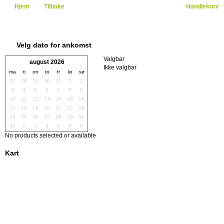
Hjem
Tilbake
Handlekurv
Velg dato for ankomst
Valgbar
august 2026
Ikke valgbar
ma
ti
on
to
fr
lø
sø
27
28
29
30
31
1
2
3
4
5
6
7
8
9
10
11
12
13
14
15
16
17
18
19
20
21
22
23
24
25
26
27
28
29
30
31
1
2
3
4
5
6
No products selected or available
Kart